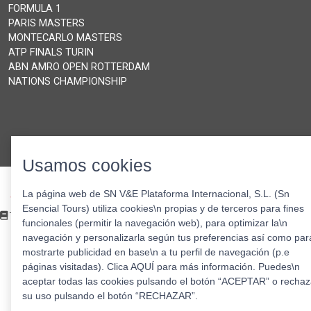
FORMULA 1
PARIS MASTERS
MONTECARLO MASTERS
ATP FINALS TURIN
ABN AMRO OPEN ROTTERDAM
NATIONS CHAMPIONSHIP
Usamos cookies
© XPORTS
La página web de SN V&E Plataforma Internacional, S.L. (Sn
TRAVEL
Esencial Tours) utiliza cookies\n propias y de terceros para fines
2026.
Tour operator Política de privacidad
Todos los
funcionales (permitir la navegación web), para optimizar la\n
derechos
navegación y personalizarla según tus preferencias así como par
reservados
mostrarte publicidad en base\n a tu perfil de navegación (p.e
páginas visitadas). Clica AQUÍ para más información. Puedes\n
aceptar todas las cookies pulsando el botón “ACEPTAR” o rechaz
su uso pulsando el botón “RECHAZAR”.