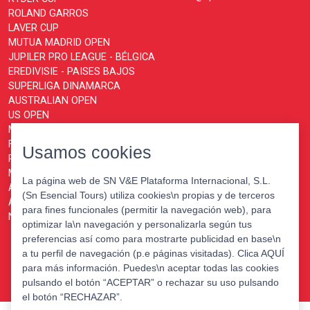
ROLAND GARROS
LAVER CUP
MUTUA MADRID OPEN
JUPILER PRO LEAGUE - BÉLGICA
EREDIVISIE - PAISES BAJOS
SUPERLIGA DINAMARCA
AUSTRALIAN OPEN
US OPEN
MOTOGP
FORMULA 1
Usamos cookies
PARIS MASTERS
MONTECARLO MASTERS
La página web de SN V&E Plataforma Internacional, S.L.
ATP FINALS TURIN
(Sn Esencial Tours) utiliza cookies\n propias y de terceros
ABN AMRO OPEN ROTTERDAM
para fines funcionales (permitir la navegación web), para
NATIONS CHAMPIONSHIP
optimizar la\n navegación y personalizarla según tus
preferencias así como para mostrarte publicidad en base\n
a tu perfil de navegación (p.e páginas visitadas). Clica AQUÍ
para más información. Puedes\n aceptar todas las cookies
pulsando el botón “ACEPTAR” o rechazar su uso pulsando
el botón “RECHAZAR”.