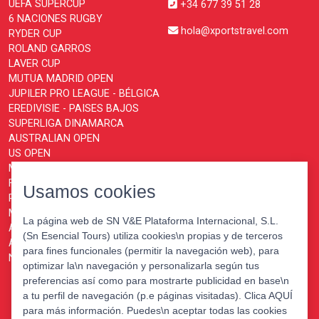
UEFA SUPERCUP
+34 677 39 51 28
6 NACIONES RUGBY
hola@xportstravel.com
RYDER CUP
ROLAND GARROS
LAVER CUP
MUTUA MADRID OPEN
JUPILER PRO LEAGUE - BÉLGICA
EREDIVISIE - PAISES BAJOS
SUPERLIGA DINAMARCA
AUSTRALIAN OPEN
US OPEN
MOTOGP
FORMULA 1
Usamos cookies
PARIS MASTERS
MONTECARLO MASTERS
La página web de SN V&E Plataforma Internacional, S.L.
ATP FINALS TURIN
(Sn Esencial Tours) utiliza cookies\n propias y de terceros
ABN AMRO OPEN ROTTERDAM
para fines funcionales (permitir la navegación web), para
NATIONS CHAMPIONSHIP
optimizar la\n navegación y personalizarla según tus
preferencias así como para mostrarte publicidad en base\n
a tu perfil de navegación (p.e páginas visitadas). Clica AQUÍ
para más información. Puedes\n aceptar todas las cookies