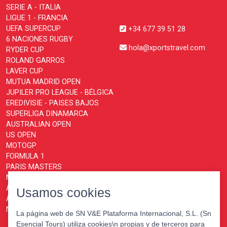
SERIE A - ITALIA
LIGUE 1 - FRANCIA
UEFA SUPERCUP
+34 677 39 51 28
6 NACIONES RUGBY
hola@xportstravel.com
RYDER CUP
ROLAND GARROS
LAVER CUP
MUTUA MADRID OPEN
JUPILER PRO LEAGUE - BÉLGICA
EREDIVISIE - PAISES BAJOS
SUPERLIGA DINAMARCA
AUSTRALIAN OPEN
US OPEN
MOTOGP
FORMULA 1
PARIS MASTERS
MONTECARLO MASTERS
ATP FINALS TURIN
Usamos cookies
ABN AMRO OPEN ROTTERDAM
NATIONS CHAMPIONSHIP
La página web de SN V&E Plataforma Internacional, S.L. (Sn
Esencial Tours) utiliza cookies\n propias y de terceros para