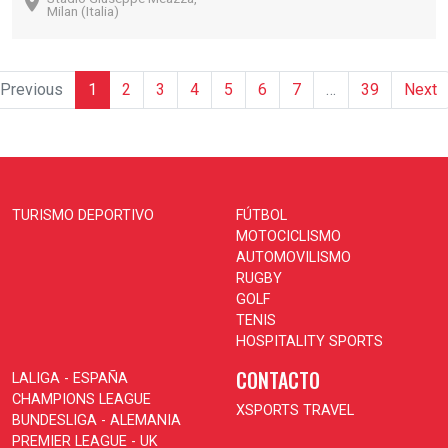
Milan (Italia)
(current)
Previous
1
2
3
4
5
6
7
…
39
Next
TURISMO DEPORTIVO
FÚTBOL
MOTOCICLISMO
AUTOMOVILISMO
RUGBY
GOLF
TENIS
HOSPITALITY SPORTS
CONTACTO
LALIGA - ESPAÑA
CHAMPIONS LEAGUE
XSPORTS TRAVEL
BUNDESLIGA - ALEMANIA
PREMIER LEAGUE - UK