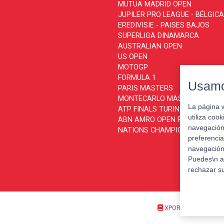
MUTUA MADRID OPEN
JUPILER PRO LEAGUE - BÉLGICA
EREDIVISIE - PAISES BAJOS
SUPERLIGA DINAMARCA
AUSTRALIAN OPEN
US OPEN
MOTOGP
FORMULA 1
Usamo
PARIS MASTERS
MONTECARLO MASTERS
La página 
ATP FINALS TURIN
utiliza coo
ABN AMRO OPEN ROTTERDAM
navegación 
NATIONS CHAMPIONSHIP
preferencia
navegación 
Puedes\n a
rechazar s
XPORTS TRAVEL Polít