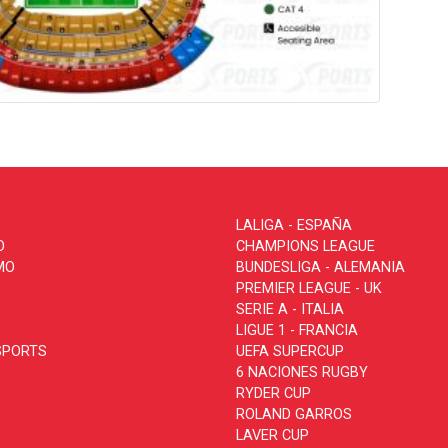
LALIGA - ESPAÑA
O
CHAMPIONS LEAGUE
MO
BUNDESLIGA - ALEMANIA
PREMIER LEAGUE - UK
SERIE A - ITALIA
LIGUE 1 - FRANCIA
SPORTS
UEFA SUPERCUP
6 NACIONES RUGBY
RYDER CUP
ROLAND GARROS
LAVER CUP