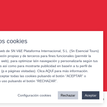
s cookies
web de SN V&E Plataforma Internacional, S.L. (Sn Esencial Tours)
kies\n propias y de terceros para fines funcionales (permitir la
web), para optimizar la\n navegación y personalizarla según tus
s así como para mostrarte publicidad en base\n a tu perfil de
(p.e páginas visitadas). Clica AQUÍ para más información.
ceptar todas las cookies pulsando el botón “ACEPTAR” o
u uso pulsando el botón “RECHAZAR”.
Configuración cookies
Rechazar
Aceptar
© XPORTS TRAVEL 2026. Todos los derechos reservados
ica de privacidad