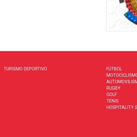
TURISMO DEPORTIVO
FÚTBOL
MOTOCICLISM
AUTOMOVILIS
RUGBY
GOLF
TENIS
HOSPITALITY 