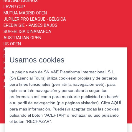
ROLAND GARROS
LAVER CUP
MUTUA MADRID OPEN
JUPILER PRO LEAGUE - BÉLGICA
EREDIVISIE - PAISES BAJOS
SUPERLIGA DINAMARCA
AUSTRALIAN OPEN
US OPEN
MOTOGP
FORMULA 1
Usamos cookies
PARIS MASTERS
MONTECARLO MASTERS
La página web de SN V&E Plataforma Internacional, S.L.
ATP FINALS TURIN
(Sn Esencial Tours) utiliza cookies\n propias y de terceros
ABN AMRO OPEN ROTTERDAM
para fines funcionales (permitir la navegación web), para
NATIONS CHAMPIONSHIP
optimizar la\n navegación y personalizarla según tus
preferencias así como para mostrarte publicidad en base\n
a tu perfil de navegación (p.e páginas visitadas). Clica AQUÍ
para más información. Puedes\n aceptar todas las cookies
pulsando el botón “ACEPTAR” o rechazar su uso pulsando
el botón “RECHAZAR”.
© XPORTS