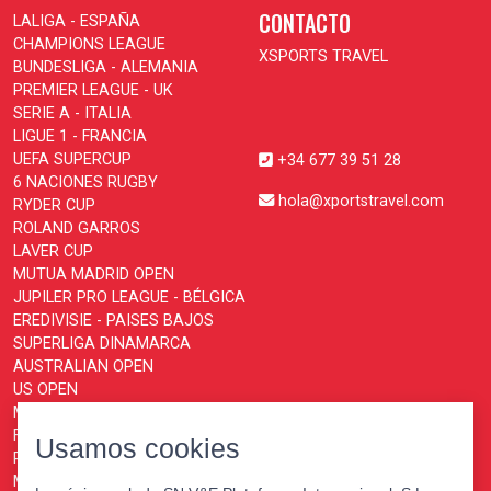
CONTACTO
LALIGA - ESPAÑA
CHAMPIONS LEAGUE
XSPORTS TRAVEL
BUNDESLIGA - ALEMANIA
PREMIER LEAGUE - UK
SERIE A - ITALIA
LIGUE 1 - FRANCIA
UEFA SUPERCUP
+34 677 39 51 28
6 NACIONES RUGBY
hola@xportstravel.com
RYDER CUP
ROLAND GARROS
LAVER CUP
MUTUA MADRID OPEN
JUPILER PRO LEAGUE - BÉLGICA
EREDIVISIE - PAISES BAJOS
SUPERLIGA DINAMARCA
AUSTRALIAN OPEN
US OPEN
MOTOGP
FORMULA 1
Usamos cookies
PARIS MASTERS
MONTECARLO MASTERS