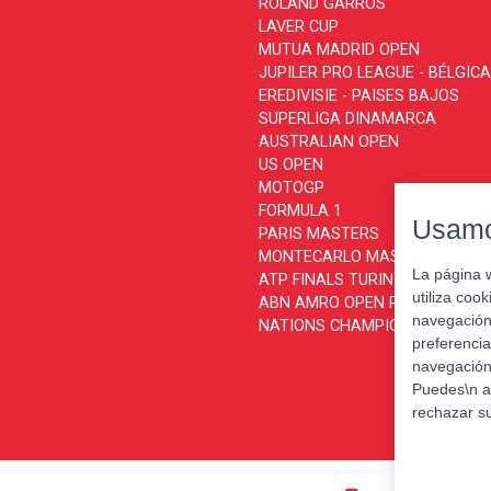
ROLAND GARROS
LAVER CUP
MUTUA MADRID OPEN
JUPILER PRO LEAGUE - BÉLGICA
EREDIVISIE - PAISES BAJOS
SUPERLIGA DINAMARCA
AUSTRALIAN OPEN
US OPEN
MOTOGP
FORMULA 1
Usamo
PARIS MASTERS
MONTECARLO MASTERS
La página 
ATP FINALS TURIN
utiliza coo
ABN AMRO OPEN ROTTERDAM
navegación 
NATIONS CHAMPIONSHIP
preferencia
navegación 
Puedes\n a
rechazar s