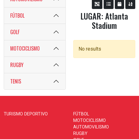
LUGAR: Atlanta
FÚTBOL
Stadium
GOLF
MOTOCICLISMO
No results
RUGBY
TENIS
TURISMO DEPORTIVO
FÚTBOL
MOTOCICLISMO
AUTOMOVILISMO
RUGBY