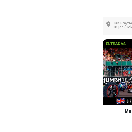
Jan Breyde
Brujas (Bel
ENTRADAS
Mo