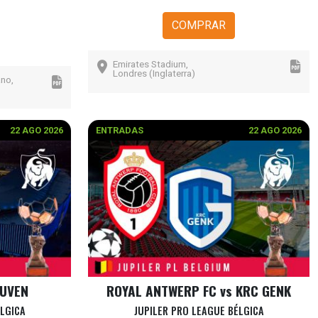
COMPRAR
Emirates Stadium,
Londres (Inglaterra)
ano,
22 AGO 2026
ENTRADAS
22 AGO 2026
EUVEN
ROYAL ANTWERP FC vs KRC GENK
ÉLGICA
JUPILER PRO LEAGUE BÉLGICA