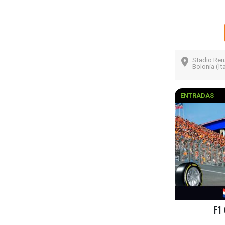
Stadio Rena
Bolonia (Ita
ENTRADAS
F1