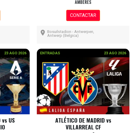
AMBERES
CONTACTAR
Bosuilstadion - Antwerpen,
Antwerp (Belgica)
23 AGO 2026
ENTRADAS
23 AGO 2026
 vs US
ATLÉTICO DE MADRID vs
IO
VILLARREAL CF