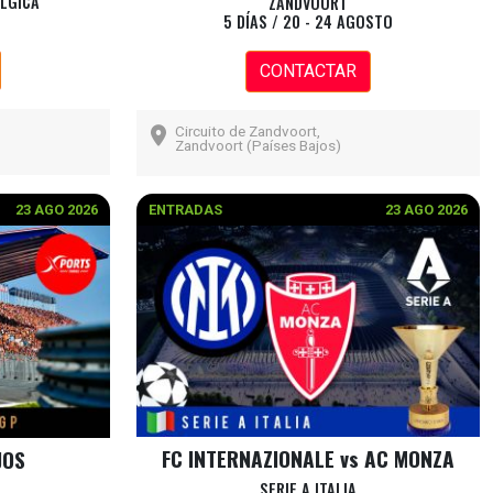
ÉLGICA
ZANDVOORT
5 DÍAS / 20 - 24 AGOSTO
CONTACTAR
Circuito de Zandvoort,
Zandvoort (Países Bajos)
23 AGO 2026
ENTRADAS
23 AGO 2026
FC INTERNAZIONALE vs AC MONZA
JOS
SERIE A ITALIA