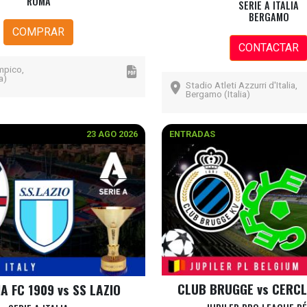
ROMA
SERIE A ITALIA
BERGAMO
COMPRAR
CONTACTAR
mpico,
a)
Stadio Atleti Azzurri d'Italia,
Bergamo (Italia)
23 AGO 2026
ENTRADAS
CLUB BRUGGE vs CERC
 FC 1909 vs SS LAZIO