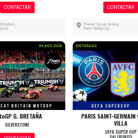
CONTACTAR
CONTACTAR
lstadion,
Planet Group Arena,
gica)
Gent (Belgica)
09 AGO 2026
ENTRADAS
toGP G. BRETAÑA
PARIS SAINT-GERMAIN 
VILLA
SILVERSTONE
UEFA SUPER CUP
SALZBURGO