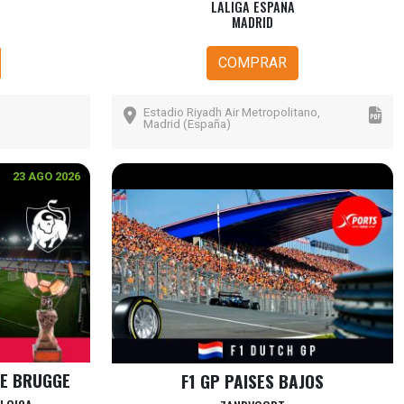
LALIGA ESPAÑA
MADRID
COMPRAR
Estadio Riyadh Air Metropolitano,
Madrid (España)
23 AGO 2026
PAQUETES
23 AGO 2026
LE BRUGGE
F1 GP PAISES BAJOS