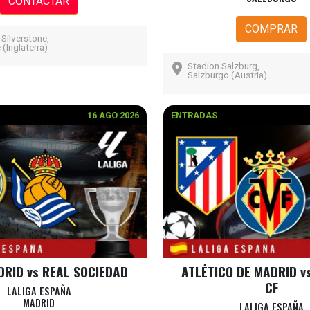
CONTACTAR
COMPRAR
 Silverstone,
 (Inglaterra)
Stadion Salzburg,
Salzburgo (Austria)
16 AGO 2026
ENTRADAS
DRID vs REAL SOCIEDAD
ATLÉTICO DE MADRID v
CF
LALIGA ESPAÑA
MADRID
LALIGA ESPAÑA