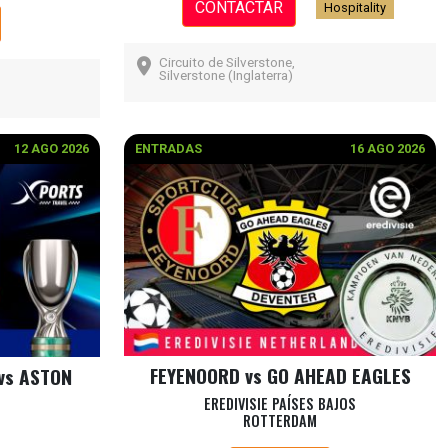
CONTACTAR
Hospitality
Circuito de Silverstone,
Silverstone (Inglaterra)
12 AGO 2026
ENTRADAS
16 AGO 2026
FEYENOORD vs GO AHEAD EAGLES
vs ASTON
EREDIVISIE PAÍSES BAJOS
ROTTERDAM