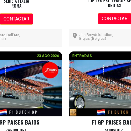
JUPILER PRO LEAGUE B
SERIE A ITALIA
BRUJAS
ROMA
CONTACTAR
CONTACTAR
Jan Breydelstadion,
to Dall'Ara,
Brujas (Belgica)
lia)
23 AGO 2026
ENTRADAS
 GP PAISES BAJOS
F1 GP PAISES BA
ZANDVOORT
ZANDVOORT