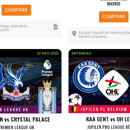
MADRID
COMPRAR
COMPRAR
ntiago Bernabéu,
paña)
Estadio Riyadh Air Metropolit
Madrid (España)
22 AGO 2026
ENTRADAS
KAA GENT vs OH L
N vs CRYSTAL PALACE
JUPILER PRO LEAGUE B
PREMIER LEAGUE UK