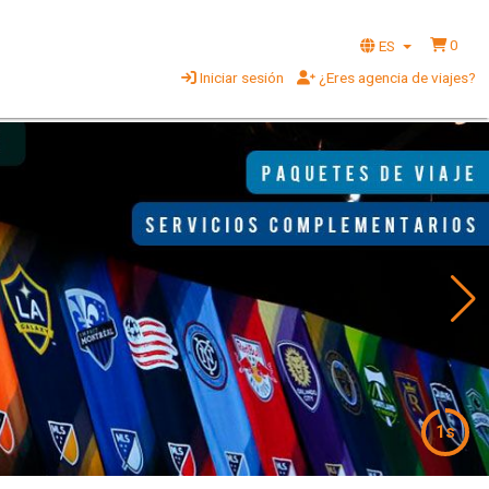
0
ES
Iniciar sesión
¿Eres agencia de viajes?
5s