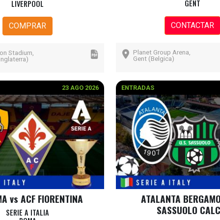
GENT
LIVERPOOL
CONTACTAR
COMPRAR
Planet Group Arena,
son Stadium,
Gent (Belgica)
Inglaterra)
23 AGO 2026
ENTRADAS
A vs ACF FIORENTINA
ATALANTA BERGAMO
SASSUOLO CALC
SERIE A ITALIA