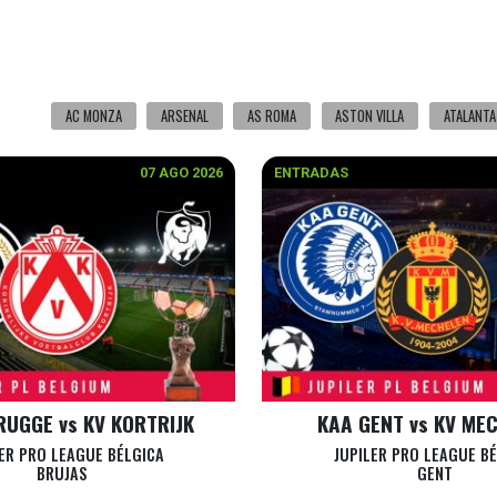
AC MONZA
ARSENAL
AS ROMA
ASTON VILLA
ATALANTA
07 AGO 2026
ENTRADAS
RUGGE vs KV KORTRIJK
KAA GENT vs KV ME
ER PRO LEAGUE BÉLGICA
JUPILER PRO LEAGUE B
BRUJAS
GENT