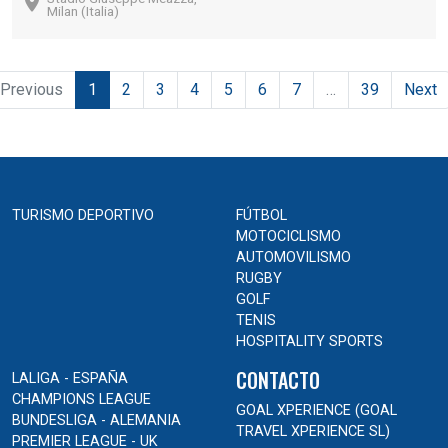
Milan (Italia)
(current)
Previous
1
2
3
4
5
6
7
…
39
Next
TURISMO DEPORTIVO
FÚTBOL
MOTOCICLISMO
AUTOMOVILISMO
RUGBY
GOLF
TENIS
HOSPITALITY SPORTS
CONTACTO
LALIGA - ESPAÑA
CHAMPIONS LEAGUE
GOAL XPERIENCE (GOAL
BUNDESLIGA - ALEMANIA
TRAVEL XPERIENCE SL)
PREMIER LEAGUE - UK