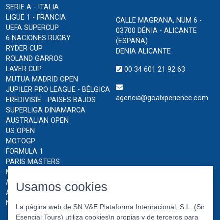
SERIE A - ITALIA
LIGUE 1 - FRANCIA
CALLE MAGRANA, NUM 6 -
UEFA SUPERCUP
03700 DÉNIA - ALICANTE
6 NACIONES RUGBY
(ESPAÑA)
RYDER CUP
DENIA ALICANTE
ROLAND GARROS
LAVER CUP
00 34 601 21 92 63
MUTUA MADRID OPEN
JUPILER PRO LEAGUE - BÉLGICA
agencia@goalxperience.com
EREDIVISIE - PAISES BAJOS
SUPERLIGA DINAMARCA
AUSTRALIAN OPEN
US OPEN
MOTOGP
FORMULA 1
PARIS MASTERS
MONTECARLO MASTERS
ATP FINALS TURIN
Usamos cookies
ABN AMRO OPEN ROTTERDAM
NATIONS CHAMPIONSHIP
La página web de SN V&E Plataforma Internacional, S.L. (Sn
Esencial Tours) utiliza cookies\n propias y de terceros para