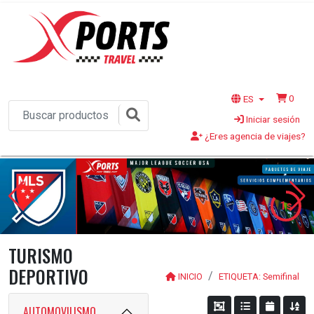
0
ES
Iniciar sesión
¿Eres agencia de viajes?
1s
TURISMO
DEPORTIVO
INICIO
ETIQUETA: Semifinal
AUTOMOVILISMO