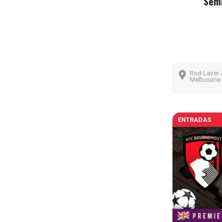
Semi
Rod Laver 
Melbourne 
ENTRADAS