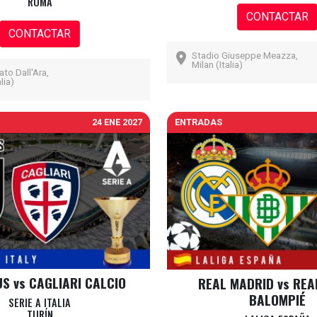
ROMA
CONTACTAR
CONTACTAR
Stadio Giuseppe Meazza,
Milan (Italia)
to Dall'Ara,
lia)
24 ENE 2027
ENTRADAS
S vs CAGLIARI CALCIO
REAL MADRID vs REA
BALOMPIÉ
SERIE A ITALIA
TURÍN