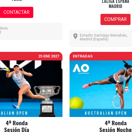
LALIGA ESPAÑA
MADRID
CONTACTAR
COMPRAR
dium,
)
Estadio Santiago Bernabéu,
Madrid (España)
25 ENE 2027
ENTRADAS
4º Ronda
4º Ronda
Sesión Día
Sesión Noche