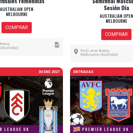
finales Femeninas
Semifinal Mascul
Sesión Día
AUSTRALIAN OPEN
MELBOURNE
AUSTRALIAN OPEN
MELBOURNE
COMPRAR
COMPRAR
Arena,
(Australia)
Rod Laver Arena,
Melbourne (Australia)
30 ENE 2027
ENTRADAS