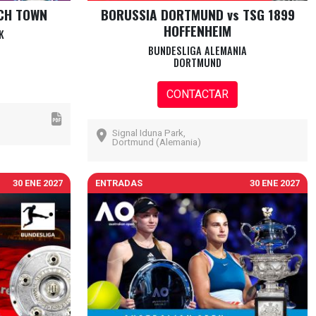
ICH TOWN
BORUSSIA DORTMUND vs TSG 1899
HOFFENHEIM
K
BUNDESLIGA ALEMANIA
DORTMUND
CONTACTAR
Signal Iduna Park,
Dortmund (Alemania)
30 ENE 2027
ENTRADAS
30 ENE 2027