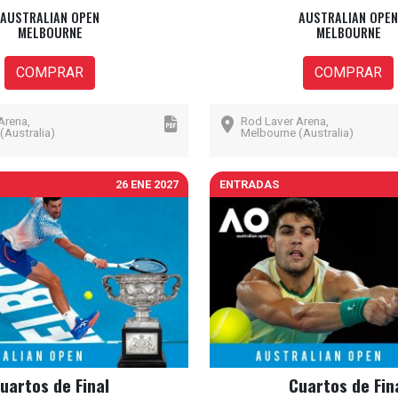
AUSTRALIAN OPEN
AUSTRALIAN OPEN
MELBOURNE
MELBOURNE
COMPRAR
COMPRAR
Arena,
Rod Laver Arena,
(Australia)
Melbourne (Australia)
26 ENE 2027
ENTRADAS
uartos de Final
Cuartos de Fin