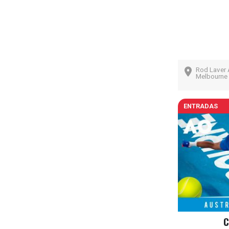
Rod Laver 
Melbourne 
ENTRADAS
C