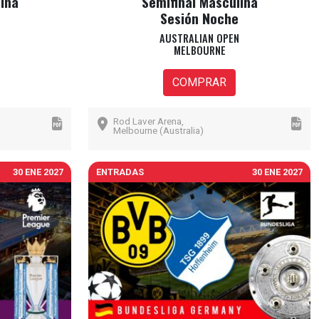
ina
Semifinal Masculina
Sesión Noche
AUSTRALIAN OPEN
MELBOURNE
COMPRAR
Rod Laver Arena,
Melbourne (Australia)
30 ENE 2027
ENTRADAS
30 ENE 2027