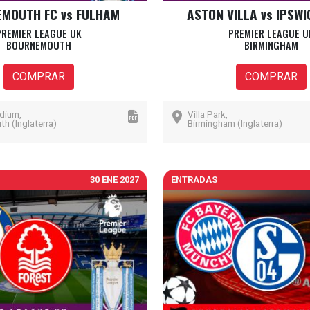
MOUTH FC vs FULHAM
ASTON VILLA vs IPSW
PREMIER LEAGUE UK
PREMIER LEAGUE U
BOURNEMOUTH
BIRMINGHAM
COMPRAR
COMPRAR
adium,
Villa Park,
h (Inglaterra)
Birmingham (Inglaterra)
30 ENE 2027
ENTRADAS